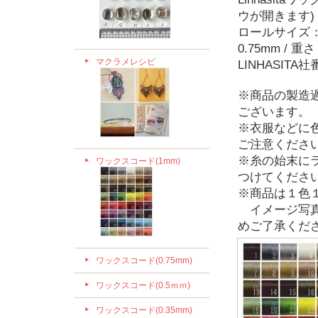
ウが開きます)
ロールサイズ：直
0.75mm / 
マクラメレシピ
LINHASITA社番
※商品の製造
ございます。
※衣服などに
ご注意くださ
※糸の始末に
ワックスコード(1mm)
つけてくださ
※商品は１色
イメージ写真
めご了承くだ
ワックスコード(0.75mm)
ワックスコード(0.5ｍｍ)
ワックスコード(0.35mm)