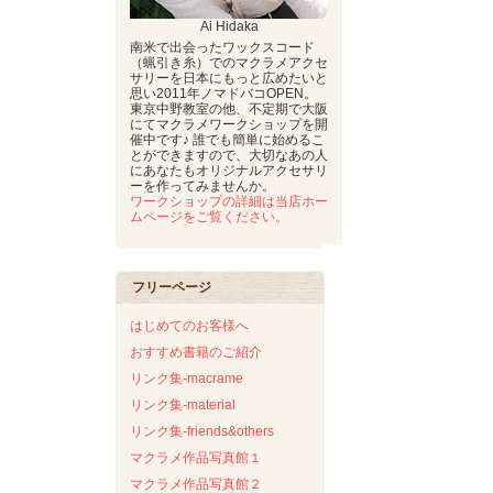
Ai Hidaka
南米で出会ったワックスコード
（蝋引き糸）でのマクラメアクセ
サリーを日本にもっと広めたいと
思い2011年ノマドバコOPEN。
東京中野教室の他、不定期で大阪
にてマクラメワークショップを開
催中です♪ 誰でも簡単に始めるこ
とができますので、大切なあの人
にあなたもオリジナルアクセサリ
ーを作ってみませんか。
ワークショップの詳細は当店ホー
ムページをご覧ください。
フリーページ
はじめてのお客様へ
おすすめ書籍のご紹介
リンク集-macrame
リンク集-material
リンク集-friends&others
マクラメ作品写真館１
マクラメ作品写真館２