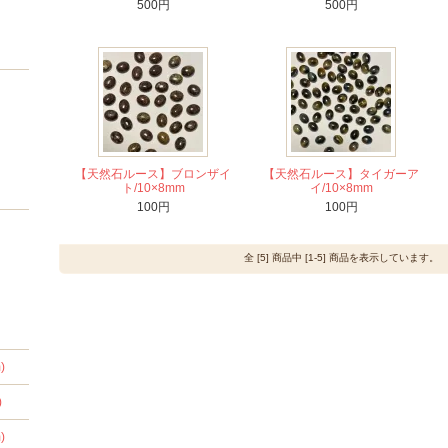
500円
500円
【天然石ルース】ブロンザイ
【天然石ルース】タイガーア
ト/10×8mm
イ/10×8mm
100円
100円
全 [5] 商品中 [1-5] 商品を表示しています。
)
)
)