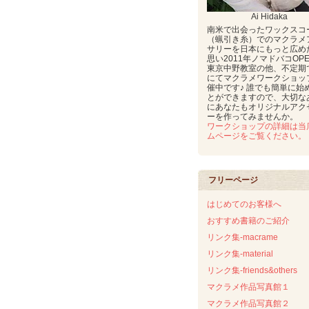
Ai Hidaka
南米で出会ったワックスコ
（蝋引き糸）でのマクラメ
サリーを日本にもっと広め
思い2011年ノマドバコOP
東京中野教室の他、不定期
にてマクラメワークショッ
催中です♪ 誰でも簡単に始
とができますので、大切な
にあなたもオリジナルアク
ーを作ってみませんか。
ワークショップの詳細は当
ムページをご覧ください。
フリーページ
はじめてのお客様へ
おすすめ書籍のご紹介
リンク集-macrame
リンク集-material
リンク集-friends&others
マクラメ作品写真館１
マクラメ作品写真館２