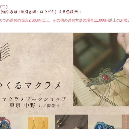
バコ)
コード（蝋引き糸・蝋引き紐・ロウビキ）４８色取扱い
での送付の場合2,000円以上、その他の送付方法の場合11,000円以上のお