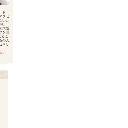
ード
アクセ
たいと
EN。
で大阪
プを開
めるこ
あの人
セサリ
店ホー