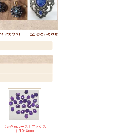
【天然石ルース】アメシス
ト/10×8mm