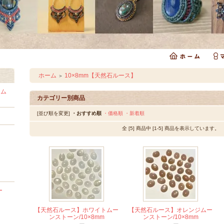
ホーム
10×8mm【天然石ルース】
＞
ラム
カテゴリー別商品
[並び順を変更]
・おすすめ順
・価格順
・新着順
全 [5] 商品中 [1-5] 商品を表示しています。
ー
【天然石ルース】ホワイトムー
【天然石ルース】オレンジムー
ンストーン/10×8mm
ンストーン/10×8mm