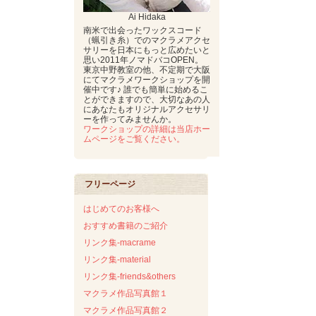
Ai Hidaka
南米で出会ったワックスコード
（蝋引き糸）でのマクラメアクセ
サリーを日本にもっと広めたいと
思い2011年ノマドバコOPEN。
東京中野教室の他、不定期で大阪
にてマクラメワークショップを開
催中です♪ 誰でも簡単に始めるこ
とができますので、大切なあの人
にあなたもオリジナルアクセサリ
ーを作ってみませんか。
ワークショップの詳細は当店ホー
ムページをご覧ください。
フリーページ
はじめてのお客様へ
おすすめ書籍のご紹介
リンク集-macrame
リンク集-material
リンク集-friends&others
マクラメ作品写真館１
マクラメ作品写真館２