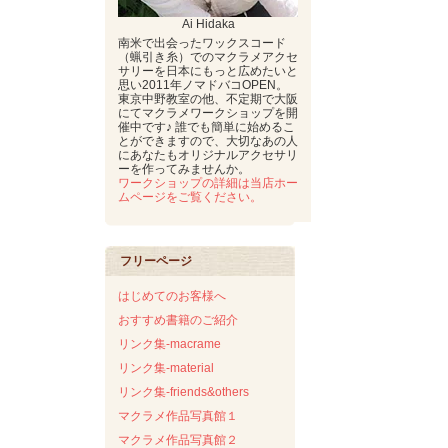
Ai Hidaka
南米で出会ったワックスコード
（蝋引き糸）でのマクラメアクセ
サリーを日本にもっと広めたいと
思い2011年ノマドバコOPEN。
東京中野教室の他、不定期で大阪
にてマクラメワークショップを開
催中です♪ 誰でも簡単に始めるこ
とができますので、大切なあの人
にあなたもオリジナルアクセサリ
ーを作ってみませんか。
ワークショップの詳細は当店ホー
ムページをご覧ください。
フリーページ
はじめてのお客様へ
おすすめ書籍のご紹介
リンク集-macrame
リンク集-material
リンク集-friends&others
マクラメ作品写真館１
マクラメ作品写真館２