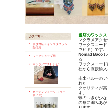
当店のワックス
カテゴリー
マクラメアクセ
個別対応＆インスタグラム
ワックスコード
配信用
ウビキ）です。
Nomad Baco
(
ワークショップ用
る
ワックスコード
マクラメプチレシピ
社から直接輸入
南米ペルーのア
れた
クオリティが高
ガーデンクォーツ(フリー
す。
サイズ)
蝋のつきが少な
の形に編みあが
ります。