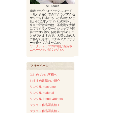
Ai Hidaka
南米で出会ったワックスコード
（蝋引き糸）でのマクラメアクセ
サリーを日本にもっと広めたいと
思い2011年ノマドバコOPEN。
東京中野教室の他、不定期で大阪
にてマクラメワークショップを開
催中です♪ 誰でも簡単に始めるこ
とができますので、大切なあの人
にあなたもオリジナルアクセサリ
ーを作ってみませんか。
ワークショップの詳細は当店ホー
ムページをご覧ください。
フリーページ
はじめてのお客様へ
おすすめ書籍のご紹介
リンク集-macrame
リンク集-material
リンク集-friends&others
マクラメ作品写真館１
マクラメ作品写真館２