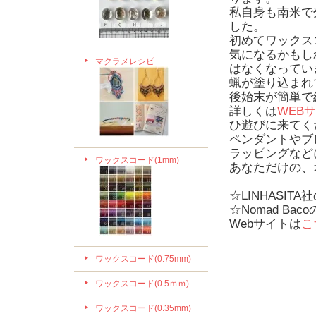
私自身も南米で
した。
初めてワックス
気になるかもし
マクラメレシピ
はなくなってい
蝋が塗り込まれ
後始末が簡単で
詳しくは
WEB
ひ遊びに来てく
ペンダントやブ
ラッピングなど
ワックスコード(1mm)
あなただけの、
☆LINHASITA
☆Nomad B
Webサイトは
こ
ワックスコード(0.75mm)
ワックスコード(0.5ｍｍ)
ワックスコード(0.35mm)