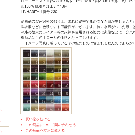
ロールサイズ：直径4.8cm×高さ10cm / 全長：約210m / 太さ：約0.75m
ル100％,蝋引き加工 / 全48色
LINHASITA社番号:230
※商品の製造過程の都合上、まれに途中で糸のつなぎ目が生じること
※衣服などに色移りする可能性がございます。特に水気がついた際に
※糸の始末にライター等の火気を使用される際には火傷などに十分気
※商品は１色１ロールの価格となっております。
イメージ写真に載っているその他のものは含まれませんのであらか
)
買い物を続ける
)
この商品について問い合わせる
この商品を友達に教える
)