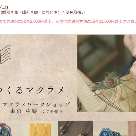
バコ)
コード（蝋引き糸・蝋引き紐・ロウビキ）４８色取扱い
での送付の場合2,000円以上、その他の送付方法の場合11,000円以上のお