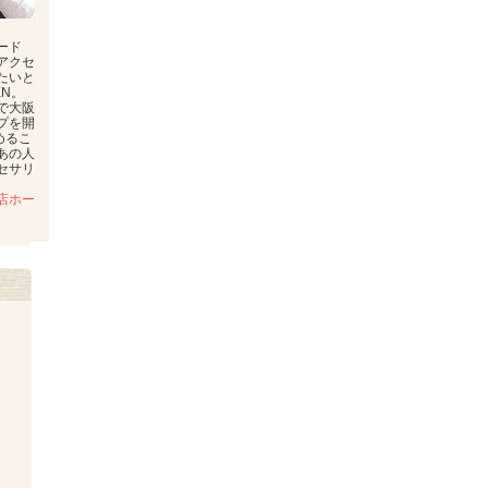
ード
アクセ
たいと
EN。
で大阪
プを開
めるこ
あの人
セサリ
店ホー