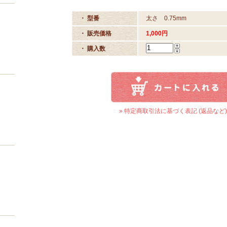
・ 型番
太さ 0.75mm
・ 販売価格
1,000円
・ 購入数
» 特定商取引法に基づく表記 (返品など)