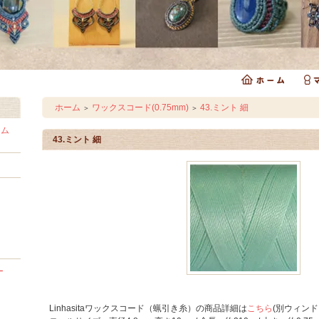
ホーム
ワックスコード(0.75mm)
43.ミント 細
＞
＞
ラム
43.ミント 細
ー
Linhasitaワックスコード（蝋引き糸）の商品詳細は
こちら
(別ウィンド