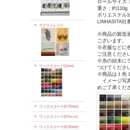
ロールサイズ：直径
重さ：約110g
ポリエステル10
LINHASITA社
マクラメレシピ
※商品の製造
ございます。
※衣服などに
ご注意くださ
※糸の始末に
ワックスコード(1mm)
つけてくださ
※商品は１色
イメージ写真
めご了承くだ
ワックスコード(0.75mm)
ワックスコード(0.5ｍｍ)
ワックスコード(0.35mm)