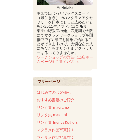
Ai Hidaka
南米で出会ったワックスコード
（蝋引き糸）でのマクラメアクセ
サリーを日本にもっと広めたいと
思い2011年ノマドバコOPEN。
東京中野教室の他、不定期で大阪
にてマクラメワークショップを開
催中です♪ 誰でも簡単に始めるこ
とができますので、大切なあの人
にあなたもオリジナルアクセサリ
ーを作ってみませんか。
ワークショップの詳細は当店ホー
ムページをご覧ください。
フリーページ
はじめてのお客様へ
おすすめ書籍のご紹介
リンク集-macrame
リンク集-material
リンク集-friends&others
マクラメ作品写真館１
マクラメ作品写真館２