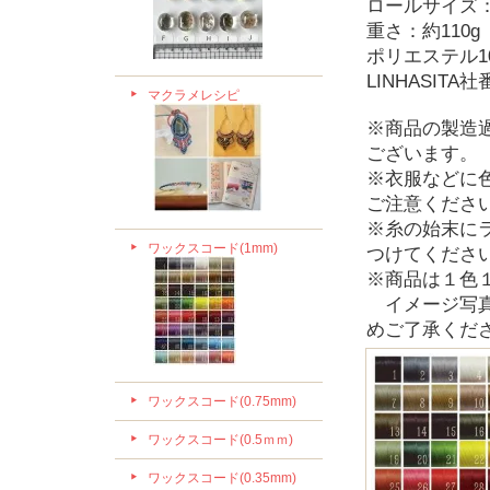
ロールサイズ：直径
重さ：約110g
ポリエステル10
LINHASITA社
マクラメレシピ
※商品の製造
ございます。
※衣服などに
ご注意くださ
※糸の始末に
ワックスコード(1mm)
つけてくださ
※商品は１色
イメージ写真
めご了承くだ
ワックスコード(0.75mm)
ワックスコード(0.5ｍｍ)
ワックスコード(0.35mm)