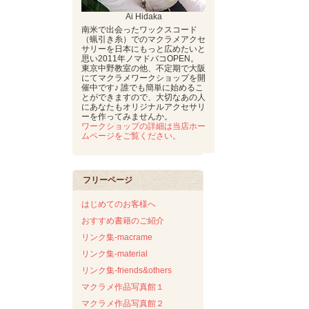
Ai Hidaka
南米で出会ったワックスコード
（蝋引き糸）でのマクラメアクセ
サリーを日本にもっと広めたいと
思い2011年ノマドバコOPEN。
東京中野教室の他、不定期で大阪
にてマクラメワークショップを開
催中です♪ 誰でも簡単に始めるこ
とができますので、大切なあの人
にあなたもオリジナルアクセサリ
ーを作ってみませんか。
ワークショップの詳細は当店ホー
ムページをご覧ください。
フリーページ
はじめてのお客様へ
おすすめ書籍のご紹介
リンク集-macrame
リンク集-material
リンク集-friends&others
マクラメ作品写真館１
マクラメ作品写真館２