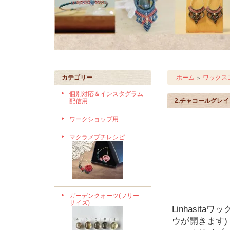
カテゴリー
ホーム
ワックスコ
＞
個別対応＆インスタグラム
2.チャコールグレイ
配信用
ワークショップ用
マクラメプチレシピ
ガーデンクォーツ(フリー
サイズ)
Linhasit
ウが開きます)