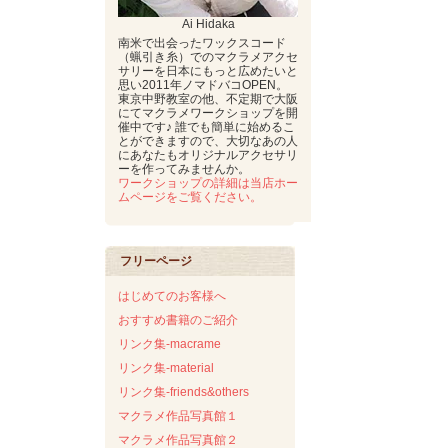
Ai Hidaka
南米で出会ったワックスコード
（蝋引き糸）でのマクラメアクセ
サリーを日本にもっと広めたいと
思い2011年ノマドバコOPEN。
東京中野教室の他、不定期で大阪
にてマクラメワークショップを開
催中です♪ 誰でも簡単に始めるこ
とができますので、大切なあの人
にあなたもオリジナルアクセサリ
ーを作ってみませんか。
ワークショップの詳細は当店ホー
ムページをご覧ください。
フリーページ
はじめてのお客様へ
おすすめ書籍のご紹介
リンク集-macrame
リンク集-material
リンク集-friends&others
マクラメ作品写真館１
マクラメ作品写真館２