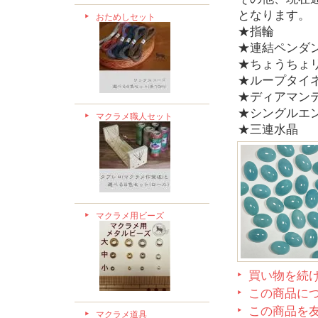
となります。
おためしセット
★指輪
★連結ペンダ
★ちょうちょ
★ループタイネ
★ディアマン
★シングルエ
マクラメ職人セット
★三連水晶
マクラメ用ビーズ
買い物を続
この商品に
この商品を
マクラメ道具