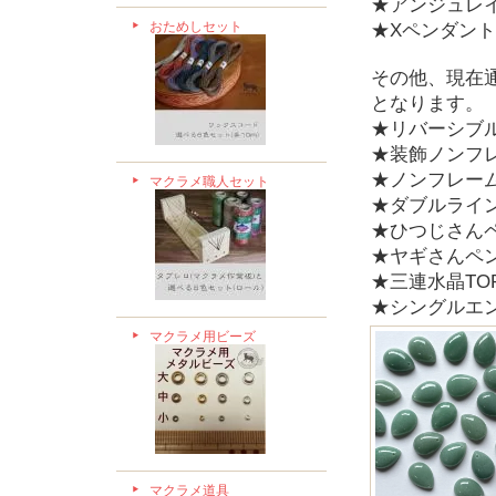
★アンジュレ
おためしセット
★Xペンダント
その他、現在
となります。
★リバーシブ
★装飾ノンフ
★ノンフレー
マクラメ職人セット
★ダブルライ
★ひつじさん
★ヤギさんペ
★三連水晶TO
★シングルエ
マクラメ用ビーズ
マクラメ道具