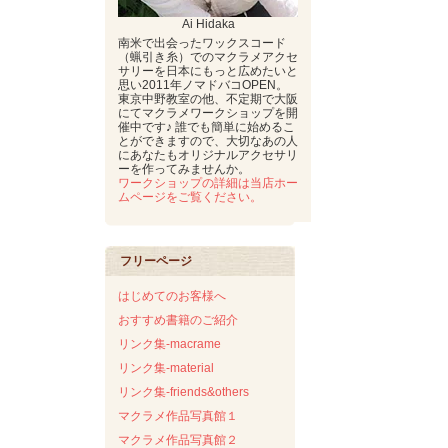
Ai Hidaka
南米で出会ったワックスコード
（蝋引き糸）でのマクラメアクセ
サリーを日本にもっと広めたいと
思い2011年ノマドバコOPEN。
東京中野教室の他、不定期で大阪
にてマクラメワークショップを開
催中です♪ 誰でも簡単に始めるこ
とができますので、大切なあの人
にあなたもオリジナルアクセサリ
ーを作ってみませんか。
ワークショップの詳細は当店ホー
ムページをご覧ください。
フリーページ
はじめてのお客様へ
おすすめ書籍のご紹介
リンク集-macrame
リンク集-material
リンク集-friends&others
マクラメ作品写真館１
マクラメ作品写真館２