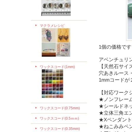
マクラメレシピ
1個の価格です
アベンチュリ
【天然石サイズ
ワックスコード(1mm)
穴あきルース・
1mmコード
【対応ワーク
★ノンフレー
★シールドネ
ワックスコード(0.75mm)
★立体三角エ
ワックスコード(0.5ｍｍ)
★Xペンダント
★ねこみみペ
ワックスコード(0.35mm)