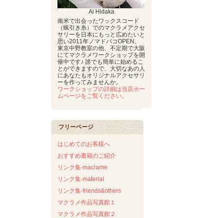
Ai Hidaka
南米で出会ったワックスコード
（蝋引き糸）でのマクラメアクセ
サリーを日本にもっと広めたいと
思い2011年ノマドバコOPEN。
東京中野教室の他、不定期で大阪
にてマクラメワークショップを開
催中です♪ 誰でも簡単に始めるこ
とができますので、大切なあの人
にあなたもオリジナルアクセサリ
ーを作ってみませんか。
ワークショップの詳細は当店ホー
ムページをご覧ください。
フリーページ
はじめてのお客様へ
おすすめ書籍のご紹介
リンク集-macrame
リンク集-material
リンク集-friends&others
マクラメ作品写真館１
マクラメ作品写真館２