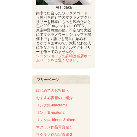
Ai Hidaka
南米で出会ったワックスコード
（蝋引き糸）でのマクラメアクセ
サリーを日本にもっと広めたいと
思い2011年ノマドバコOPEN。
東京中野教室の他、不定期で大阪
にてマクラメワークショップを開
催中です♪ 誰でも簡単に始めるこ
とができますので、大切なあの人
にあなたもオリジナルアクセサリ
ーを作ってみませんか。
ワークショップの詳細は当店ホー
ムページをご覧ください。
フリーページ
はじめてのお客様へ
おすすめ書籍のご紹介
リンク集-macrame
リンク集-material
リンク集-friends&others
マクラメ作品写真館１
マクラメ作品写真館２