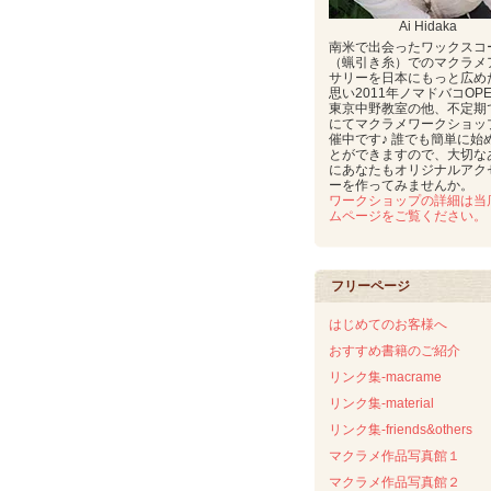
Ai Hidaka
南米で出会ったワックスコ
（蝋引き糸）でのマクラメ
サリーを日本にもっと広め
思い2011年ノマドバコOP
東京中野教室の他、不定期
にてマクラメワークショッ
催中です♪ 誰でも簡単に始
とができますので、大切な
にあなたもオリジナルアク
ーを作ってみませんか。
ワークショップの詳細は当
ムページをご覧ください。
フリーページ
はじめてのお客様へ
おすすめ書籍のご紹介
リンク集-macrame
リンク集-material
リンク集-friends&others
マクラメ作品写真館１
マクラメ作品写真館２