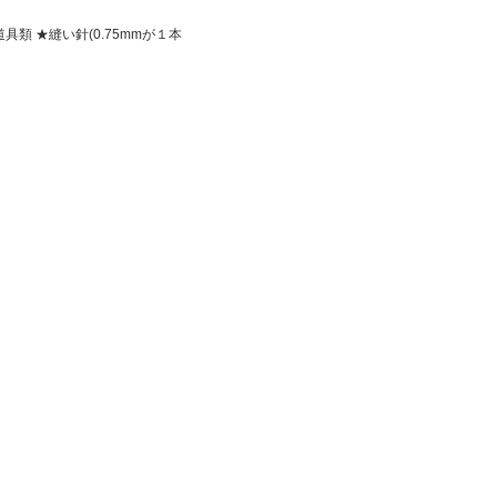
 ★縫い針(0.75mmが１本