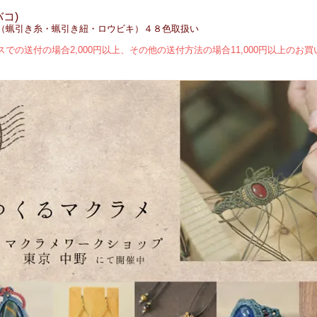
バコ)
コード（蝋引き糸・蝋引き紐・ロウビキ）４８色取扱い
での送付の場合2,000円以上、その他の送付方法の場合11,000円以上のお