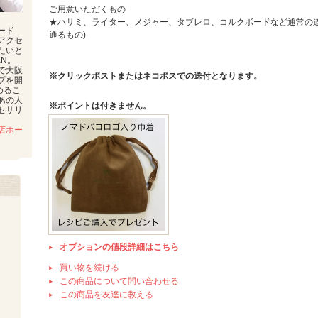
ご用意いただくもの
★ハサミ、ライター、メジャー、タブレロ、コルクボードなど通常の道具類
ード
通るもの)
アクセ
たいと
EN。
で大阪
※クリックポストまたはネコポスでの送付となります。
プを開
めるこ
あの人
※ポイントは付きません。
セサリ
店ホー
オプションの値段詳細はこちら
買い物を続ける
この商品について問い合わせる
この商品を友達に教える