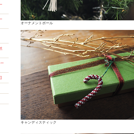
ー
ー
オーナメントボール
然
ルー
ス】
キャンディスティック