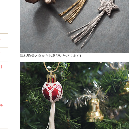
ル
ル
流れ星(金と銀からお選びいただけます)
ス】
ー
石ル