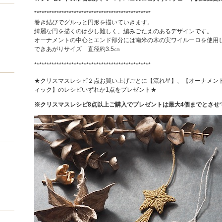
***********************************************
巻き結びでグルっと円形を描いていきます。
綺麗な円を描くのは少し難しく、編みごたえのあるデザインです。
オーナメントの中心とエンド部分には南米の木の実ワイルーロを使用
できあがりサイズ 直径約3.5㎝
***********************************************
★クリスマスレシピ２点お買い上げごとに【流れ星】、【オーナメン
ィック】のレシピいずれか1点をプレゼント★
※クリスマスレシピ8点以上ご購入でプレゼントは最大4個までとさせ