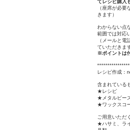
てレシピ購入
（座席が必要
きます）
わからない点
範囲では対応
（メールと電
ていただきま
※ポイントは
****************
レシピ作成：nor
含まれている
★レシピ
★メタルビー
★ワックスコ
ご用意いただ
★ハサミ、ラ