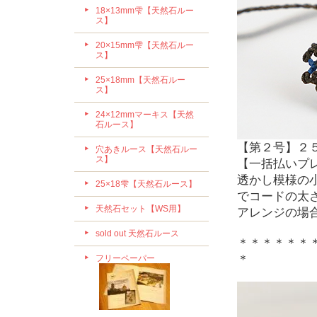
18×13mm雫【天然石ルー
ス】
20×15mm雫【天然石ルー
ス】
25×18mm【天然石ルー
ス】
24×12mmマーキス【天然
石ルース】
【第２号】２５
穴あきルース【天然石ルー
ス】
【一括払いプ
透かし模様の
25×18雫【天然石ルース】
でコードの太
天然石セット【WS用】
アレンジの場
sold out 天然石ルース
＊＊＊＊＊＊
＊
フリーペーパー