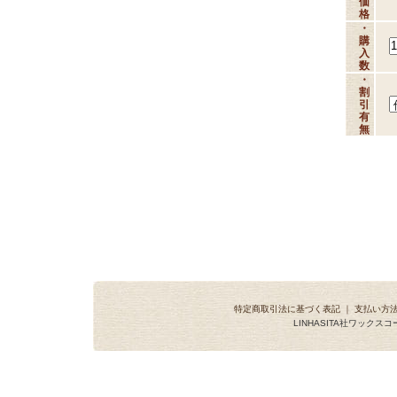
価
格
・
購
入
数
・
割
引
有
無
特定商取引法に基づく表記
｜
支払い方
LINHASITA社ワックス