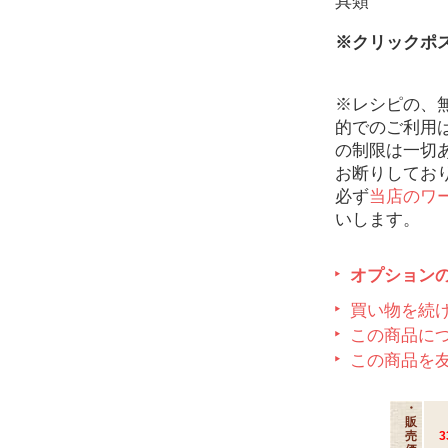
具類
※クリックポ
※レシピの、
的でのご利用
の制限は一切
お断りしてお
必ず
当店のワ
いします。
オプション
買い物を続
この商品に
この商品を
・
販
売
3