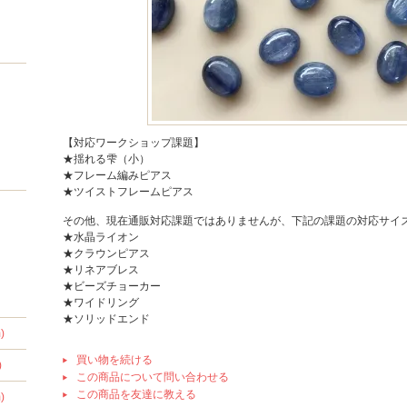
【対応ワークショップ課題】
★揺れる雫（小）
★フレーム編みピアス
★ツイストフレームピアス
その他、現在通販対応課題ではありませんが、下記の課題の対応サイ
★水晶ライオン
★クラウンピアス
★リネアブレス
★ビーズチョーカー
★ワイドリング
★ソリッドエンド
)
買い物を続ける
)
この商品について問い合わせる
この商品を友達に教える
)