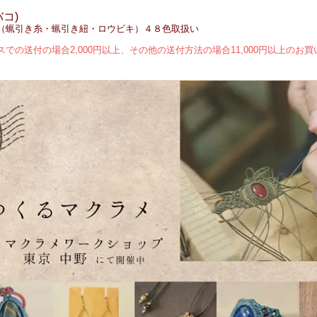
バコ)
コード（蝋引き糸・蝋引き紐・ロウビキ）４８色取扱い
での送付の場合2,000円以上、その他の送付方法の場合11,000円以上のお