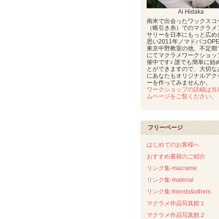
Ai Hidaka
南米で出会ったワックスコ
（蝋引き糸）でのマクラメ
サリーを日本にもっと広め
思い2011年ノマドバコOP
東京中野教室の他、不定期
にてマクラメワークショッ
催中です♪ 誰でも簡単に始
とができますので、大切な
にあなたもオリジナルアク
ーを作ってみませんか。
ワークショップの詳細は当
ムページをご覧ください。
フリーページ
はじめてのお客様へ
おすすめ書籍のご紹介
リンク集-macrame
リンク集-material
リンク集-friends&others
マクラメ作品写真館１
マクラメ作品写真館２