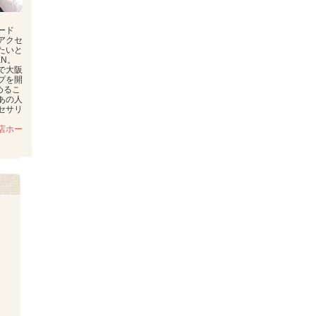
ード
アクセ
たいと
EN。
で大阪
プを開
めるこ
あの人
セサリ
店ホー