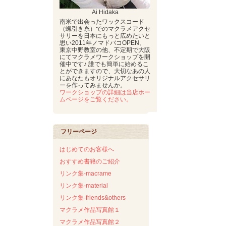
Ai Hidaka
南米で出会ったワックスコード
（蝋引き糸）でのマクラメアクセ
サリーを日本にもっと広めたいと
思い2011年ノマドバコOPEN。
東京中野教室の他、不定期で大阪
にてマクラメワークショップを開
催中です♪ 誰でも簡単に始めるこ
とができますので、大切なあの人
にあなたもオリジナルアクセサリ
ーを作ってみませんか。
ワークショップの詳細は当店ホー
ムページをご覧ください。
フリーページ
はじめてのお客様へ
おすすめ書籍のご紹介
リンク集-macrame
リンク集-material
リンク集-friends&others
マクラメ作品写真館１
マクラメ作品写真館２