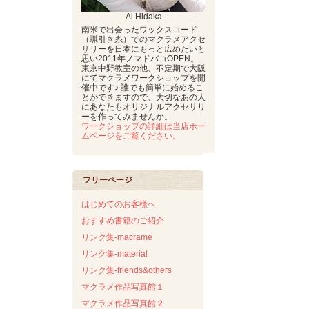
Ai Hidaka
南米で出会ったワックスコード
（蝋引き糸）でのマクラメアクセ
サリーを日本にもっと広めたいと
思い2011年ノマドバコOPEN。
東京中野教室の他、不定期で大阪
にてマクラメワークショップを開
催中です♪ 誰でも簡単に始めるこ
とができますので、大切なあの人
にあなたもオリジナルアクセサリ
ーを作ってみませんか。
ワークショップの詳細は当店ホー
ムページをご覧ください。
フリーページ
はじめてのお客様へ
おすすめ書籍のご紹介
リンク集-macrame
リンク集-material
リンク集-friends&others
マクラメ作品写真館１
マクラメ作品写真館２