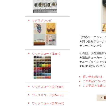
マクラメレシピ
【対応ワークショッ
★四つ畳みチョーカ
★リーフバレッタ
その他、現在通販対
ワックスコード(1mm)
★連結チョーカー（
★ループタイネック
★nulla egyバングル
買い物を続ける
この商品について
この商品を友達に
ワックスコード(0.75mm)
ワックスコード(0.5ｍｍ)
・ 
ワックスコード(0.35mm)