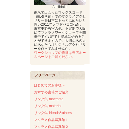
Ai Hidaka
南米で出会ったワックスコード
（蝋引き糸）でのマクラメアクセ
サリーを日本にもっと広めたいと
思い2011年ノマドバコOPEN。
東京中野教室の他、不定期で大阪
にてマクラメワークショップを開
催中です♪ 誰でも簡単に始めるこ
とができますので、大切なあの人
にあなたもオリジナルアクセサリ
ーを作ってみませんか。
ワークショップの詳細は当店ホー
ムページをご覧ください。
フリーページ
はじめてのお客様へ
おすすめ書籍のご紹介
リンク集-macrame
リンク集-material
リンク集-friends&others
マクラメ作品写真館１
マクラメ作品写真館２