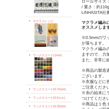
ロールサイズ：直径
/ 重さ：約110
LINHASITA社
マクラメレシピ
マクラメ編みに
オススメしま
※0.5mmのワ
が落ちます。
マクラメ編み
ますので、力
ワックスコード(1mm)
また、非常に
※商品の製造
ございます。
※衣服などに
ご注意くださ
ワックスコード(0.75mm)
※糸の始末に
ワックスコード(0.5ｍｍ)
つけてくださ
※商品は１色
ワックスコード(0.35mm)