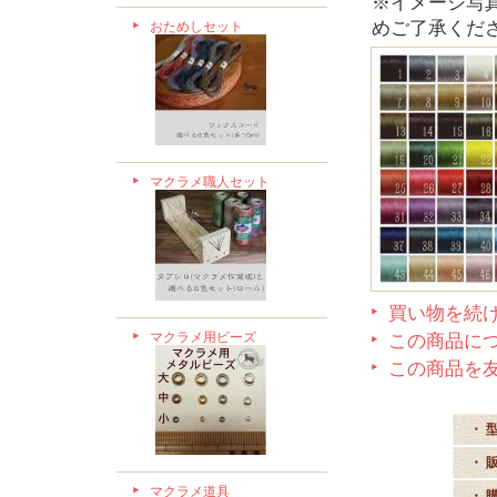
※イメージ写
めご了承くだ
おためしセット
マクラメ職人セット
買い物を続
マクラメ用ビーズ
この商品に
この商品を
・ 
・ 
マクラメ道具
・ 