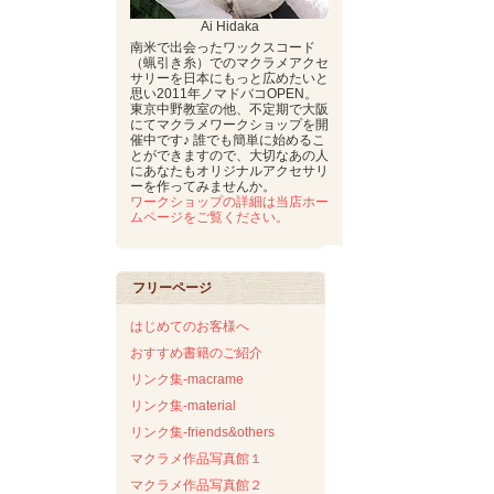
Ai Hidaka
南米で出会ったワックスコード
（蝋引き糸）でのマクラメアクセ
サリーを日本にもっと広めたいと
思い2011年ノマドバコOPEN。
東京中野教室の他、不定期で大阪
にてマクラメワークショップを開
催中です♪ 誰でも簡単に始めるこ
とができますので、大切なあの人
にあなたもオリジナルアクセサリ
ーを作ってみませんか。
ワークショップの詳細は当店ホー
ムページをご覧ください。
フリーページ
はじめてのお客様へ
おすすめ書籍のご紹介
リンク集-macrame
リンク集-material
リンク集-friends&others
マクラメ作品写真館１
マクラメ作品写真館２