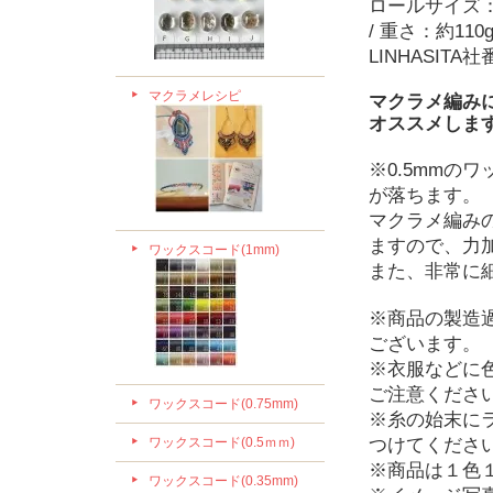
ロールサイズ：直径
/ 重さ：約110
LINHASITA社
マクラメレシピ
マクラメ編みに
オススメしま
※0.5mmのワ
が落ちます。
マクラメ編み
ますので、力
ワックスコード(1mm)
また、非常に
※商品の製造
ございます。
※衣服などに
ご注意くださ
ワックスコード(0.75mm)
※糸の始末に
ワックスコード(0.5ｍｍ)
つけてくださ
※商品は１色
ワックスコード(0.35mm)