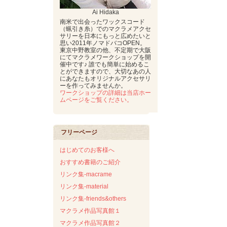
Ai Hidaka
南米で出会ったワックスコード
（蝋引き糸）でのマクラメアクセ
サリーを日本にもっと広めたいと
思い2011年ノマドバコOPEN。
東京中野教室の他、不定期で大阪
にてマクラメワークショップを開
催中です♪ 誰でも簡単に始めるこ
とができますので、大切なあの人
にあなたもオリジナルアクセサリ
ーを作ってみませんか。
ワークショップの詳細は当店ホー
ムページをご覧ください。
フリーページ
はじめてのお客様へ
おすすめ書籍のご紹介
リンク集-macrame
リンク集-material
リンク集-friends&others
マクラメ作品写真館１
マクラメ作品写真館２