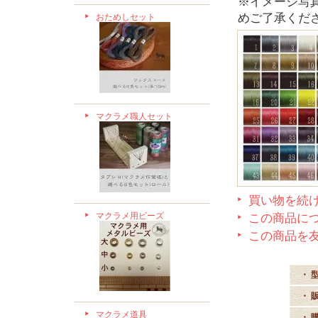
※イメージ写
めご了承くだ
おためしセット
マクラメ職人セット
買い物を続
マクラメ用ビーズ
この商品に
この商品を
・ 
・ 
マクラメ道具
・ 