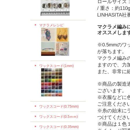
ロールサイズ：直径
/ 重さ：約110
LINHASITA社
マクラメレシピ
マクラメ編みに
オススメしま
※0.5mmのワ
が落ちます。
マクラメ編み
ますので、力
ワックスコード(1mm)
また、非常に
※商品の製造
ございます。
※衣服などに
ご注意くださ
ワックスコード(0.75mm)
※糸の始末に
ワックスコード(0.5ｍｍ)
つけてくださ
※商品は１色
ワックスコード(0.35mm)