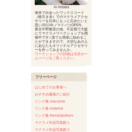
Ai Hidaka
南米で出会ったワックスコード
（蝋引き糸）でのマクラメアクセ
サリーを日本にもっと広めたいと
思い2011年ノマドバコOPEN。
東京中野教室の他、不定期で大阪
にてマクラメワークショップを開
催中です♪ 誰でも簡単に始めるこ
とができますので、大切なあの人
にあなたもオリジナルアクセサリ
ーを作ってみませんか。
ワークショップの詳細は当店ホー
ムページをご覧ください。
フリーページ
はじめてのお客様へ
おすすめ書籍のご紹介
リンク集-macrame
リンク集-material
リンク集-friends&others
マクラメ作品写真館１
マクラメ作品写真館２