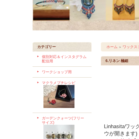
カテゴリー
ホーム
ワックスコ
＞
個別対応＆インスタグラム
6.リネン 極細
配信用
ワークショップ用
マクラメプチレシピ
ガーデンクォーツ(フリー
サイズ)
Linhasit
ウが開きます)