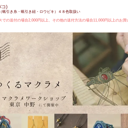
バコ)
コード（蝋引き糸・蝋引き紐・ロウビキ）４８色取扱い
での送付の場合2,000円以上、その他の送付方法の場合11,000円以上のお