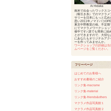
Ai Hidaka
南米で出会ったワックスコ
（蝋引き糸）でのマクラメ
サリーを日本にもっと広め
思い2011年ノマドバコOP
東京中野教室の他、不定期
にてマクラメワークショッ
催中です♪ 誰でも簡単に始
とができますので、大切な
にあなたもオリジナルアク
ーを作ってみませんか。
ワークショップの詳細は当
ムページをご覧ください。
フリーページ
はじめてのお客様へ
おすすめ書籍のご紹介
リンク集-macrame
リンク集-material
リンク集-friends&others
マクラメ作品写真館１
マクラメ作品写真館２