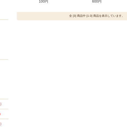
100円
600円
全 [3] 商品中 [1-3] 商品を表示しています。
)
)
)