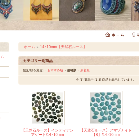
ホーム
14×10mm【天然石ルース】
＞
ラム
カテゴリー別商品
[並び順を変更]
・おすすめ順
・価格順
・新着順
全 [3] 商品中 [1-3] 商品を表示しています。
ー
【天然石ルース】インディアン
【天然石ルース】アマゾナイト
アゲート/14×10mm
【B】/14×10mm