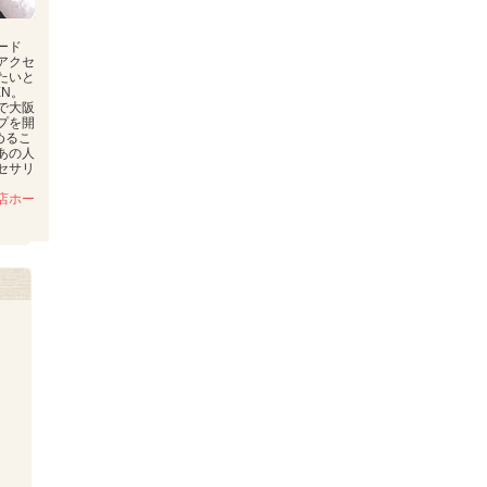
ード
アクセ
たいと
EN。
で大阪
プを開
めるこ
あの人
セサリ
店ホー